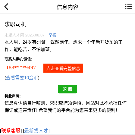
信息内容
求职司机
永靖人才网 2026.08.07
举报
本人男，24岁有c1证，驾龄两年。想求一个年后开货车的工
作，能吃苦，不怕加班。
联系人手机/微信：
188****9497
点击查看完整信息
(
查看需要10金币
)
特此声明：
信息真伪请自行辨别，求职应聘须谨慎，网站对此不承担任何
保证或连带责任! 希望我们的平台能为您带来更多的便利！
[
联系客服
]
[
最新找人才
]