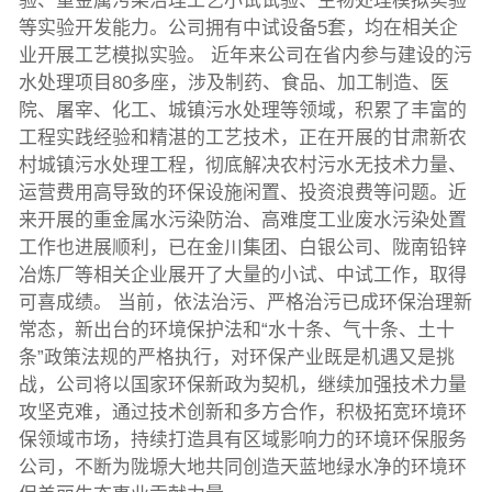
验、重金属污染治理工艺小试试验、生物处理模拟实验
等实验开发能力。公司拥有中试设备5套，均在相关企
业开展工艺模拟实验。 近年来公司在省内参与建设的污
水处理项目80多座，涉及制药、食品、加工制造、医
院、屠宰、化工、城镇污水处理等领域，积累了丰富的
工程实践经验和精湛的工艺技术，正在开展的甘肃新农
村城镇污水处理工程，彻底解决农村污水无技术力量、
运营费用高导致的环保设施闲置、投资浪费等问题。近
来开展的重金属水污染防治、高难度工业废水污染处置
工作也进展顺利，已在金川集团、白银公司、陇南铅锌
冶炼厂等相关企业展开了大量的小试、中试工作，取得
可喜成绩。 当前，依法治污、严格治污已成环保治理新
常态，新出台的环境保护法和“水十条、气十条、土十
条”政策法规的严格执行，对环保产业既是机遇又是挑
战，公司将以国家环保新政为契机，继续加强技术力量
攻坚克难，通过技术创新和多方合作，积极拓宽环境环
保领域市场，持续打造具有区域影响力的环境环保服务
公司，不断为陇塬大地共同创造天蓝地绿水净的环境环