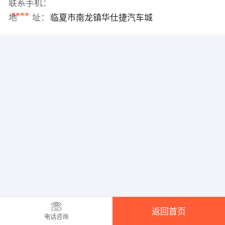
联系手机：
****
地 址：
临夏市南龙镇华仕捷汽车城
返回首页
电话咨询