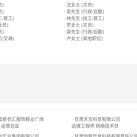
员]
· 沈女士 [文员]
员]
· 吴先生 [行政/后勤]
工/普工]
· 林先生 [技工/普工]
业员]
· 罗女士 [文员]
员]
· 梁先生 [行政/后勤]
机/交通]
· 卢女士 [其他职位]
区蓝新衣汇服饰鞋业广场
· 甘肃天吉科贸有限公司
运营总监
运维工程师
网络技术员
华利实业集团有限公司
· 甘肃恒智信息科技有限责任公