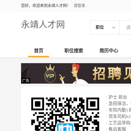
您好，欢迎来到永靖人才网！
请登录
永靖人才网
职位
首页
职位搜索
简历中心
广告
· 护士 前台
· 急招保洁
· 车险内勤1
· 货车司机b2
· 工艺品导购
· 售后客服