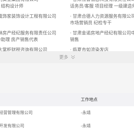
结构设计师
话务员/客服
项目经理 一级建造
凤凰饰家装饰设计工程有限公司
· 甘肃合德人力资源服务有限公
市场营销员
纪检专干
江林房产经纪服务有限责任公司
· 甘肃金诺房地产经纪有限公司
/助理
房产销售代表
销售
州大掌柜财税咨询有限公司
· 临夏市如流染发店
人事专员
染发学徒
销售顾问
更多
工作地点
经营管理有限公司
-永靖
开发有限公司
-永靖