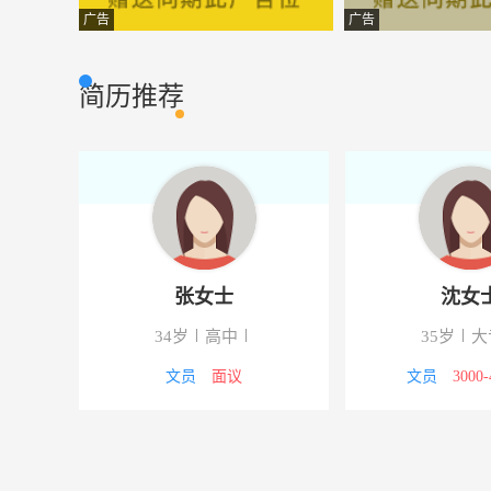
修理花工
甘肃大陆桥物业
市场营销
广告
广告
项目经理
甘肃新天亿环保
市场营销
简历推荐
销售代表
甘肃凤凰饰家装
市场营销
人事专员
临夏州大掌柜财
行政人事
销售代表
永靖县浩升商贸
市场营销
染发学徒
临夏市如流染
其他类型
张女士
沈女
销售
临夏佰益置业有
市场营销
34岁
高中
35岁
大
测绘专业人员
临夏市宏图测绘
其他类型
8000元
文员
面议
文员
3000